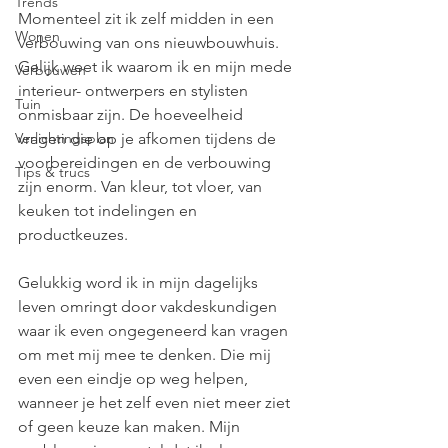
Trends
Momenteel zit ik zelf midden in een 
Wonen
verbouwing van ons nieuwbouwhuis.  
Gelijk weet ik waarom ik en mijn mede 
Verbouwen
interieur- ontwerpers en stylisten 
Tuin
onmisbaar zijn. De hoeveelheid  
Verlichtingsplan
vragen die op je afkomen tijdens de 
voorbereidingen en de verbouwing 
Tips & trucs
zijn enorm. Van kleur, tot vloer, van 
keuken tot indelingen en 
productkeuzes.  
Gelukkig word ik in mijn dagelijks 
leven omringt door vakdeskundigen 
waar ik even ongegeneerd kan vragen 
om met mij mee te denken. Die mij 
even een eindje op weg helpen, 
wanneer je het zelf even niet meer ziet 
of geen keuze kan maken. Mijn 