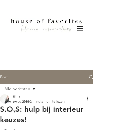
DOWNLOAD BROCHURE
Post
Alle berichten
Eline
Alle berichten
6 nov 2018
2 minuten om te lezen
S.O.S: hulp bij interieur
Lifestyle
keuzes!
Kids