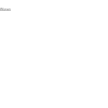
Wonen
Trends
Verbouwen
Alles weergeven
Recente blogposts