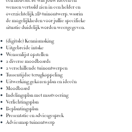
een houvast. Je wilt jouw ideeën en
wensen vertaald zien in een helder en
overzichtelijk 2D-tuinontwerp, waarin
de mogelijkheden voor jullie specifieke
situatie duidelijk worden weergegeven.
(digitale) Kennismaking
Uitgebreide intake
Wensenlijst opstellen
2 diverse moodboards
2 verschillende tuinontwerpen
Tussentijdse terugkoppeling
Uitwerking gekozen plan en ideeën
Moodboard
Indelingsplan met maatvoering
Verlichtingsplan
Beplantingsplan
Presentatie en adviesgesprek
Adviesmap tuinontwerp
3D ontwerp mogelijk