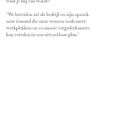
waar je blij van wordt?
''We bereiden uit als bedrijf en zijn opzoek
naar iemand die onze wensen zoals meer
werkplekken en o.a mooie vergaderkamers
kan vertalen in een uitvoerbaar plan.''