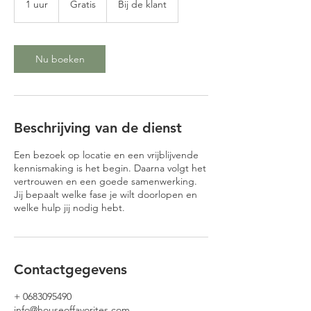
1 uur
1
Gratis
Bij de klant
u
u
Nu boeken
Beschrijving van de dienst
Een bezoek op locatie en een vrijblijvende
kennismaking is het begin. Daarna volgt het
vertrouwen en een goede samenwerking.
Jij bepaalt welke fase je wilt doorlopen en
welke hulp jij nodig hebt.
Contactgegevens
+ 0683095490
info@houseoffavorites.com