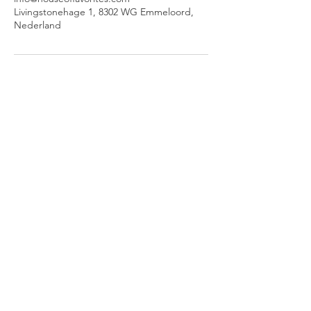
Livingstonehage 1, 8302 WG Emmeloord,
Nederland
House of Favorites | Beijerland 7 8302 NS
Emmeloord |
06
83 09 54 90 | info@houseoffavorites.com
MAAK EEN GRATIS KENNISMAKINGSAFSPR
© 2026 by House of Favorites