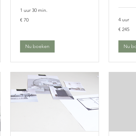
1 uur 30 min.
70
4 uur
€ 70
euro
245
€ 245
euro
Nu boeken
Nu b