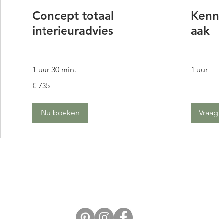
Concept totaal
Kenn
interieuradvies
aak
1 uur 30 min.
1 uur
735
€ 735
euro
Nu boeken
Vraag