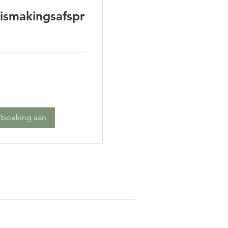
ismakingsafspr
 boeking aan