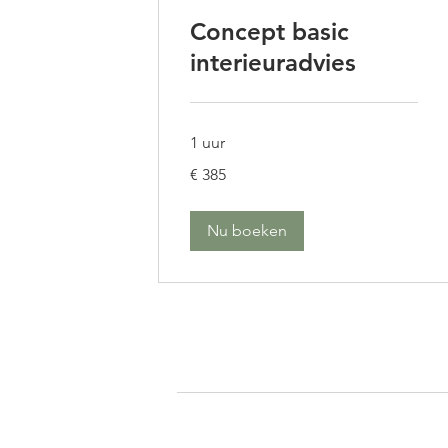
Concept basic
interieuradvies
1 uur
385
€ 385
euro
Nu boeken