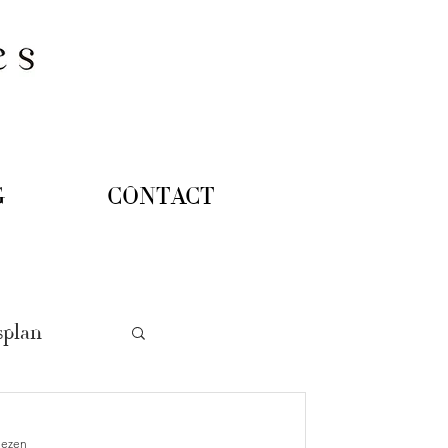
DOWNLOAD BROCHURE
G
CONTACT
splan
lezen