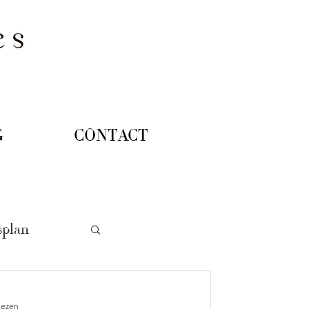
DOWNLOAD BROCHURE
G
CONTACT
splan
lezen